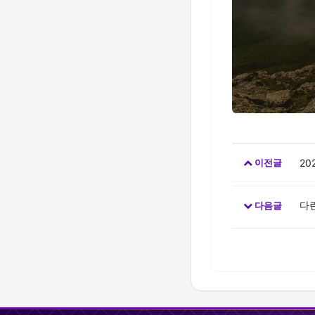
20
이전글
다
다음글