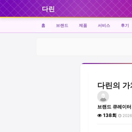
다린
홈
브랜드
제품
서비스
후기
다린의 가
브랜드 큐레이터
138회
2026.