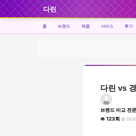
다린
홈
브랜드
제품
서비스
후기
다린 vs 
브랜드 비교 전
123회
2026.