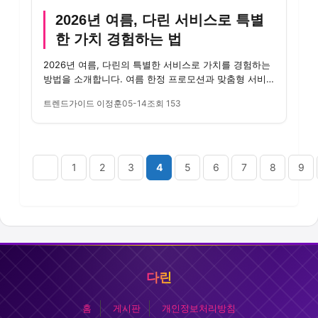
2026년 여름, 다린 서비스로 특별
한 가치 경험하는 법
2026년 여름, 다린의 특별한 서비스로 가치를 경험하는
방법을 소개합니다. 여름 한정 프로모션과 맞춤형 서비
스로 새로운 경...
트렌드가이드 이정훈
05-14
조회 153
다음
맨끝
1
2
3
4
5
6
7
8
9
다린
홈
게시판
개인정보처리방침