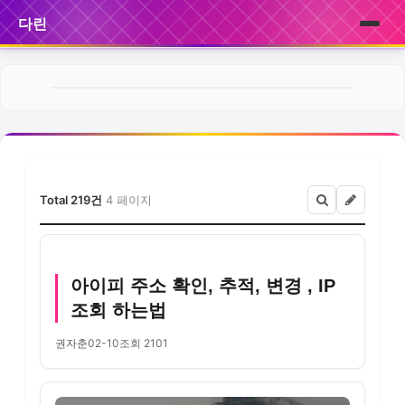
다린
홈
브랜드
제품
Total 219건
4 페이지
서비스
후기
아이피 주소 확인, 추적, 변경 , IP
뉴스
조회 하는법
권자춘
02-10
조회 2101