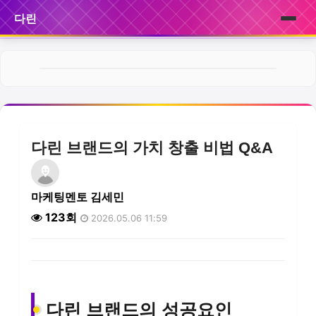
다린
홈
브랜드
제품
다린 브랜드의 가치 창출 비법 Q&A
서비스
후기
마케팅멘토 김세민
123회
2026.05.06 11:59
뉴스
다린 브랜드의 성공요인