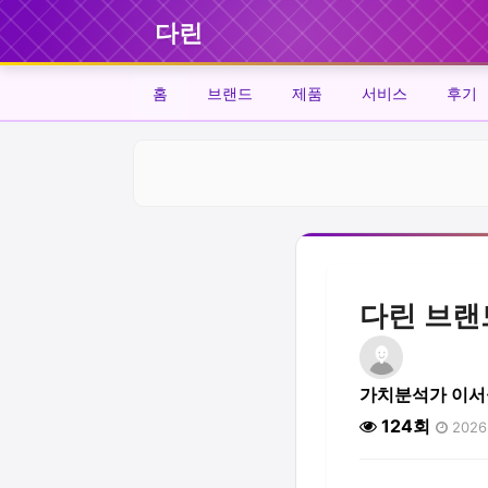
다린
홈
브랜드
제품
서비스
후기
다린 브랜
가치분석가 이서
124회
2026.