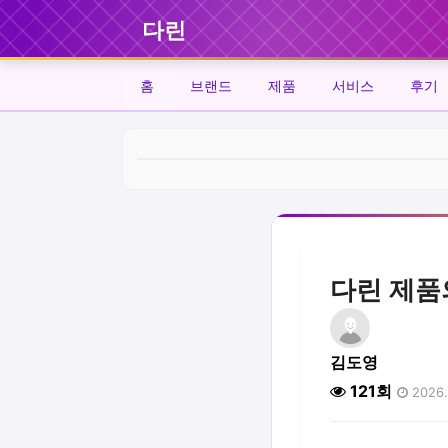
다린
홈
브랜드
제품
서비스
후기
다린 제품
김도영
121회
2026.