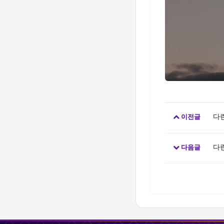
다린
이전글
다
다음글